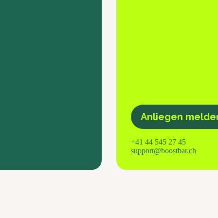
Anliegen melde
+41 44 545 27 45
support@boostbar.ch