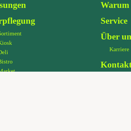
sungen
Warum 
rpflegung
Service
Sortiment
Über un
Kiosk
Karriere
Deli
Bistro
Kontak
Market
Social Media
ffee
Instagra
Linkedin
Röstungen
Barista Concept
Impressum |
Privacy Policy