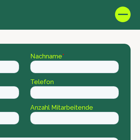
D
F
IT
E