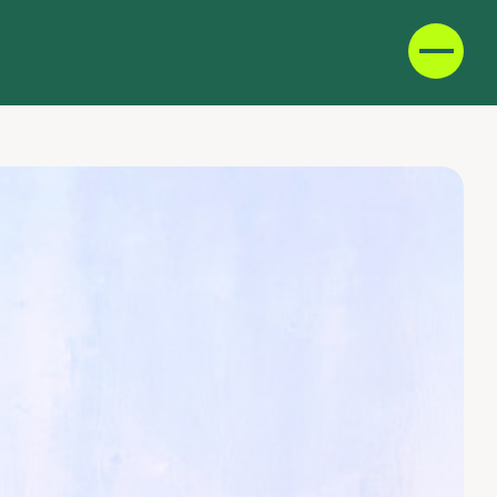
D
F
IT
E