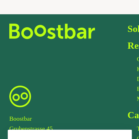
So
Re
Ca
Boostbar
Grubenstrasse 45
8045 Zurich