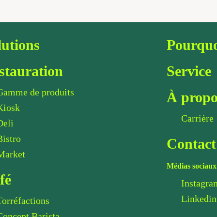
lutions
Pourquo
stauration
Service
Gamme de produits
À propo
Kiosk
Carrière
Deli
Bistro
Contact
Market
Médias sociaux
fé
Instagra
Linkedin
Torréfactions
Concept Barista