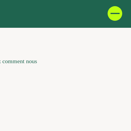
D
F
IT
rez comment nous
E