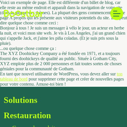
Skip
Voici un exemple de page. Elle est différente d'un billet de blog, car
to
elle reste au même endroit et apparaît dans la navigation de votre site
content
(dans la plupart des thèmes). La plupart des gens commencent par une
page A propos qui les présente aux visiteurs potentiels du site. Elle peut
dire quelque chose comme ceci :
Bonjour à tous ! Je suis un messager à vélo le jour, un acteur en herbe
la nuit, et voici mon site web. Je vis à Los Angeles, j'ai un grand chien
qui s'appelle Jack, et j'aime les piña coladas. (Et je suis pris sous la
pluie).
...ou quelque chose comme ça :
The XYZ Doohickey Company a été fondée en 1971, et a toujours
fourni des doohickeys de qualité au public. Située à Gotham City,
XYZ emploie plus de 2 000 personnes et fait toutes sortes de choses
géniales pour la communauté de Gotham.
En tant que nouvel utilisateur de WordPress, vous devez aller sur
ton
tableau de bord
pour supprimer cette page et créer de nouvelles pages
pour votre contenu. Amuse-toi bien !
Solutions
Restauration