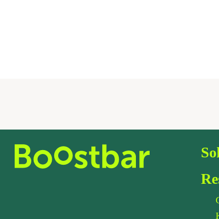
So
Re