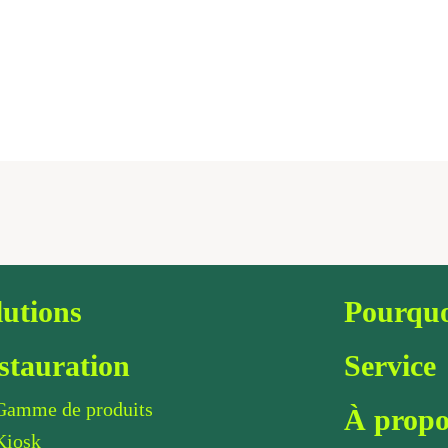
lutions
Pourquo
stauration
Service
Gamme de produits
À propo
Kiosk