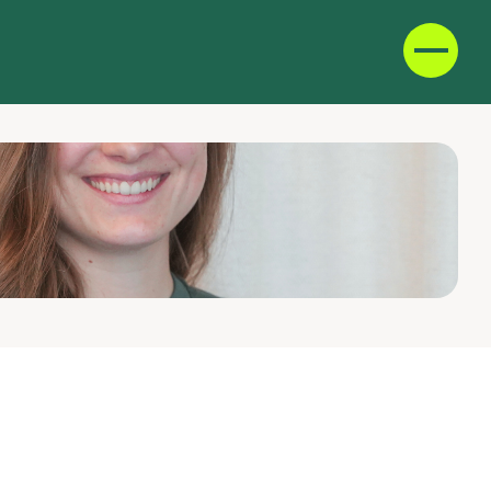
D
F
IT
E