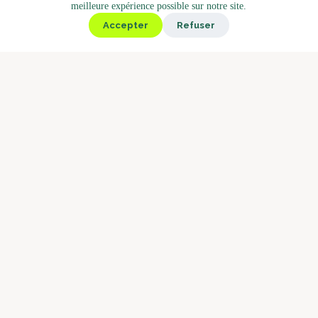
meilleure expérience possible sur notre site.
Kiosk
Accepter
Refuser
Deli
Bistro
Market
Café
Torréfactions
Concept Barista
Pourquoi Boostbar
Service
À propos de nous