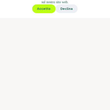
sul nostro sito web.
Chiosco
Accetto
Declina
Gastronomia
Bistrot
Il mercato
Caffè
Arrosti
Concetto di barista
Perché Boostbar
Servizio
Chi siamo