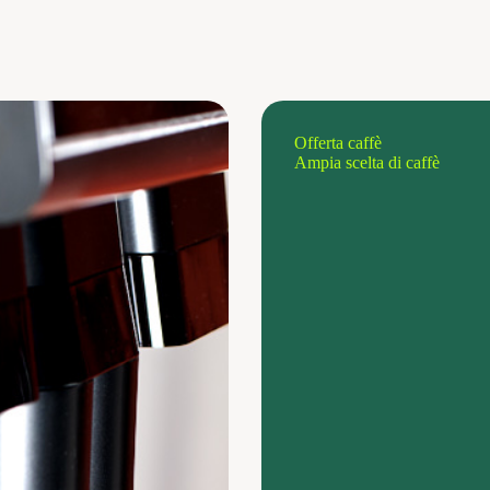
Offerta caffè
Ampia scelta di caffè