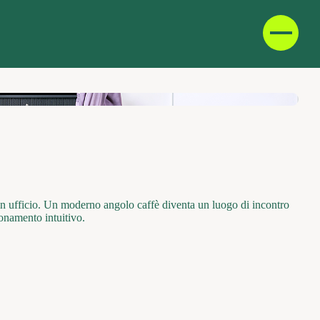
D
F
IT
E
te in ufficio. Un moderno angolo caffè diventa un luogo di incontro
ionamento intuitivo.