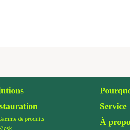
lutions
Pourquo
stauration
Service
Gamme de produits
À propo
Kiosk