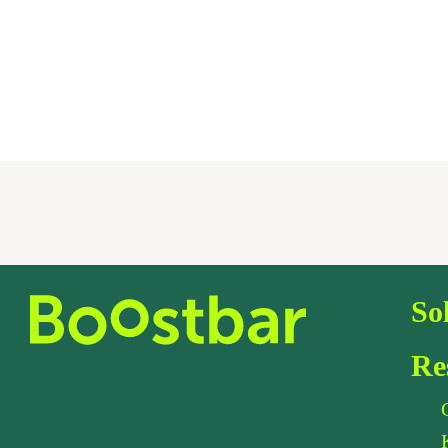
So
Re