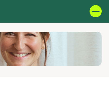
D
F
IT
E