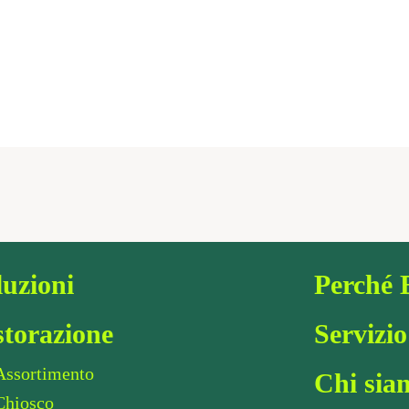
luzioni
Perché 
storazione
Servizio
Assortimento
Chi sia
Chiosco