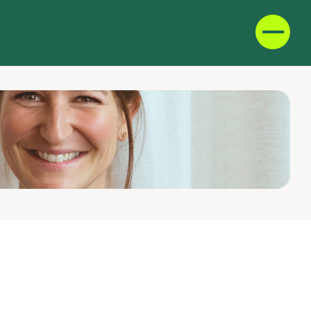
D
F
IT
E