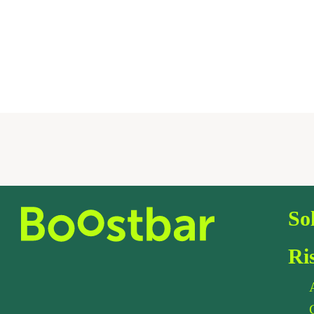
So
Ri