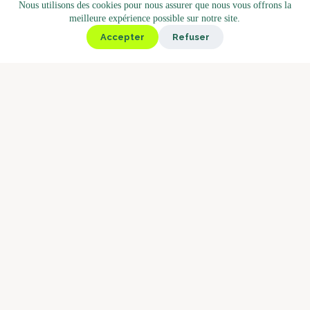
Nous utilisons des cookies pour nous assurer que nous vous offrons la
Gamme de produits
meilleure expérience possible sur notre site.
Kiosk
Accepter
Refuser
Deli
Bistro
Market
Café
Torréfactions
Concept Barista
Pourquoi Boostbar
Service