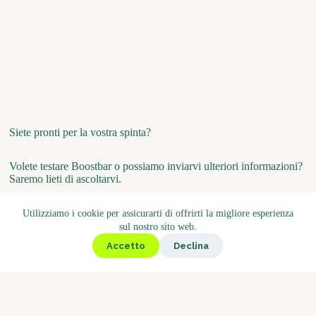
Siete pronti per la vostra spinta?
Volete testare Boostbar o possiamo inviarvi ulteriori informazioni?
Saremo lieti di ascoltarvi.
Utilizziamo i cookie per assicurarti di offrirti la migliore esperienza
sul nostro sito web.
Richiedi un'offerta personalizzata
Accetto
Declina
Degustazione gratuita