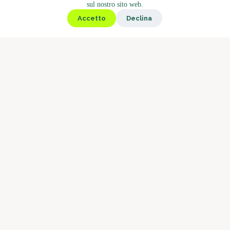
sul nostro sito web.
Chiosco
Accetto
Declina
Gastronomia
Bistrot
Il mercato
Caffè
Arrosti
Concetto di barista
Perché Boostbar
Servizio
Chi siamo