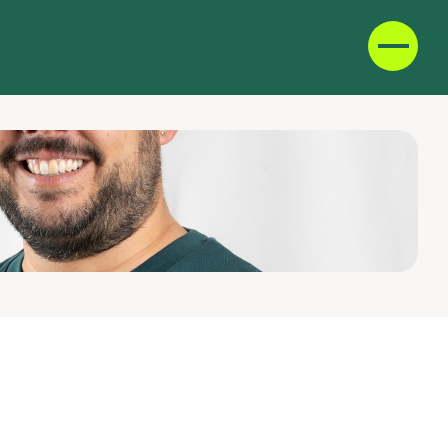
D
F
IT
E