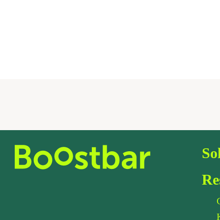
So
Re