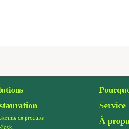
lutions
Pourquo
stauration
Service
Gamme de produits
À propo
Kiosk