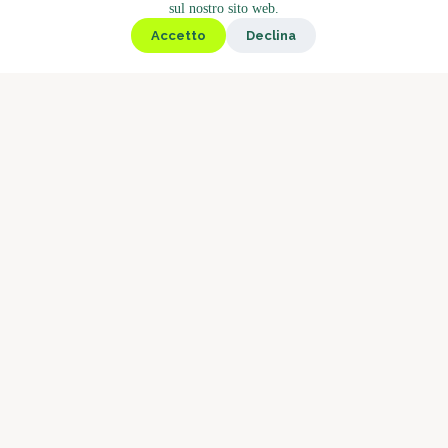
sul nostro sito web.
Chiosco
Accetto
Declina
Gastronomia
Bistrot
Il mercato
Caffè
Arrosti
Concetto di barista
Perché Boostbar
Servizio
Chi siamo